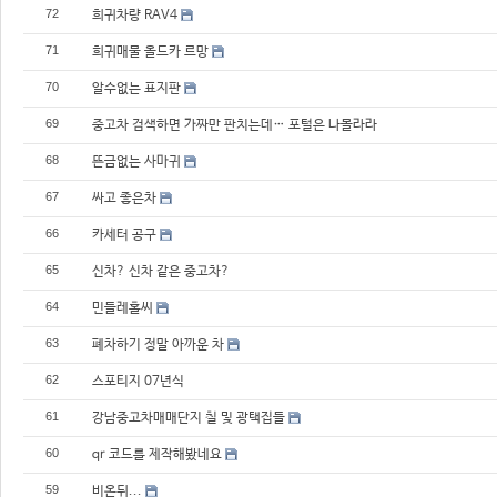
72
희귀차량 RAV4
71
희귀매물 올드카 르망
70
알수없는 표지판
69
중고차 검색하면 가짜만 판치는데… 포털은 나몰라라
68
뜬금없는 사마귀
67
싸고 좋은차
66
카세터 공구
65
신차? 신차 같은 중고차?
64
민들레홀씨
63
폐차하기 정말 아까운 차
62
스포티지 07년식
61
강남중고차매매단지 칠 및 광택집들
60
qr 코드를 제작해봤네요
59
비온뒤...