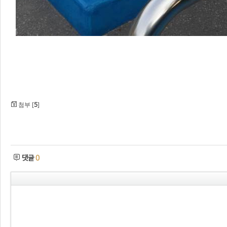
첨부 [
]
5
댓글
0