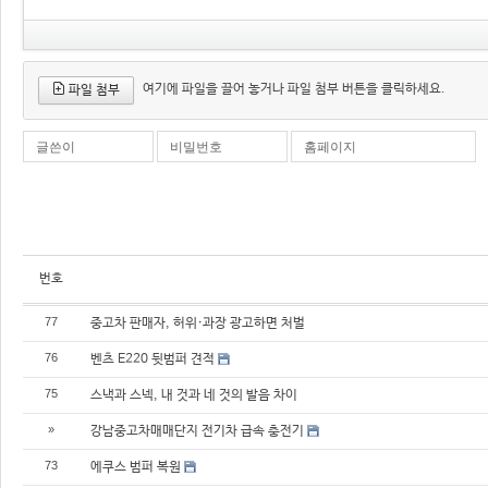
여기에 파일을 끌어 놓거나 파일 첨부 버튼을 클릭하세요.
파일 첨부
글쓴이
비밀번호
홈페이지
번호
77
중고차 판매자, 허위·과장 광고하면 처벌
76
벤츠 E220 뒷범퍼 견적
75
스낵과 스넥, 내 것과 네 것의 발음 차이
»
강남중고차매매단지 전기차 급속 충전기
73
에쿠스 범퍼 복원